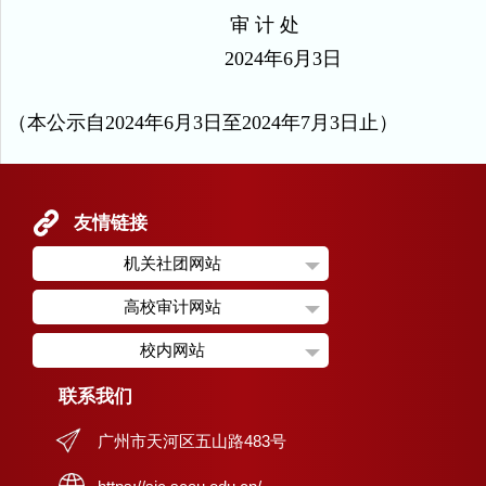
审 计 处
2024
年
6
月
3
日
（本公示自
2024
年
6
月
3
日至
2024
年
7
月
3
日止）
友情链接
机关社团网站
高校审计网站
校内网站
联系我们
广州市天河区五山路483号